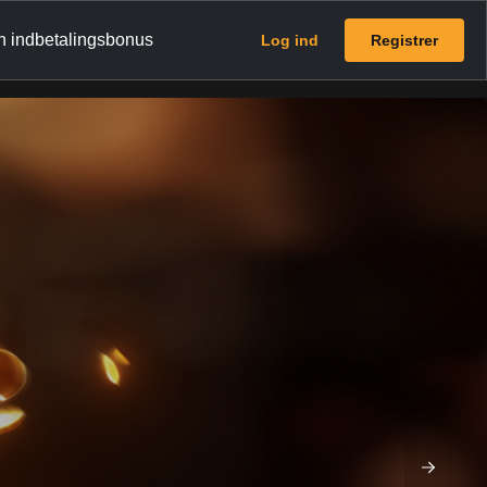
n indbetalingsbonus
Log ind
Registrer