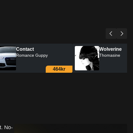
Gemix
Contact
PrinceIcy
Romance Guppy
259kr
t. No-