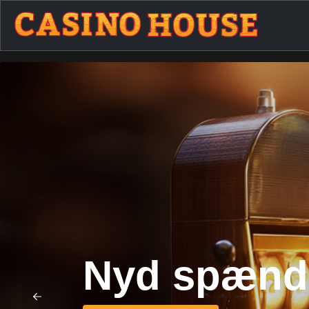
Nyd spænd