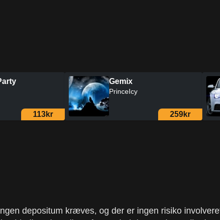
Vegas Party
Bug Fire
304kr
113kr
ingen depositum kræves, og der er ingen risiko involvere