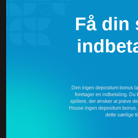
Få din
indbet
Den ingen depositum bonus lad
foretager en indbetaling. Du 
spillere, der ønsker at prøve de
House ingen depositum bonus. H
dette særlige t