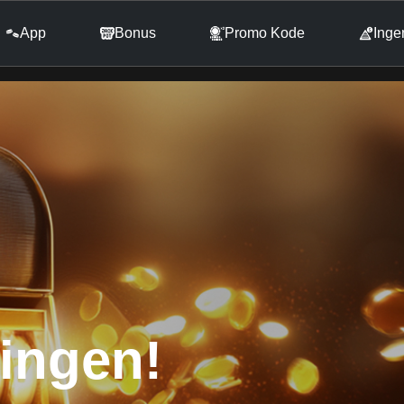
App
Bonus
Promo Kode
Inge
ingen!