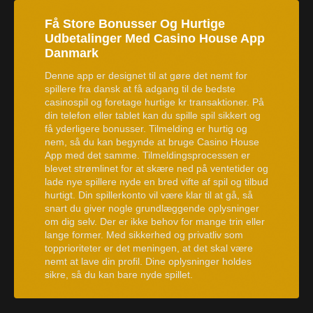
Få Store Bonusser Og Hurtige
Udbetalinger Med Casino House App
Danmark
Denne app er designet til at gøre det nemt for
spillere fra dansk at få adgang til de bedste
casinospil og foretage hurtige kr transaktioner. På
din telefon eller tablet kan du spille spil sikkert og
få yderligere bonusser. Tilmelding er hurtig og
nem, så du kan begynde at bruge Casino House
App med det samme. Tilmeldingsprocessen er
blevet strømlinet for at skære ned på ventetider og
lade nye spillere nyde en bred vifte af spil og tilbud
hurtigt. Din spillerkonto vil være klar til at gå, så
snart du giver nogle grundlæggende oplysninger
om dig selv. Der er ikke behov for mange trin eller
lange former. Med sikkerhed og privatliv som
topprioriteter er det meningen, at det skal være
nemt at lave din profil. Dine oplysninger holdes
sikre, så du kan bare nyde spillet.