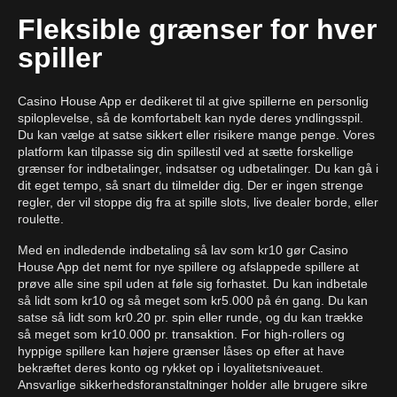
Fleksible grænser for hver
spiller
Casino House App er dedikeret til at give spillerne en personlig
spiloplevelse, så de komfortabelt kan nyde deres yndlingsspil.
Du kan vælge at satse sikkert eller risikere mange penge. Vores
platform kan tilpasse sig din spillestil ved at sætte forskellige
grænser for indbetalinger, indsatser og udbetalinger. Du kan gå i
dit eget tempo, så snart du tilmelder dig. Der er ingen strenge
regler, der vil stoppe dig fra at spille slots, live dealer borde, eller
roulette.
Med en indledende indbetaling så lav som kr10 gør Casino
House App det nemt for nye spillere og afslappede spillere at
prøve alle sine spil uden at føle sig forhastet. Du kan indbetale
så lidt som kr10 og så meget som kr5.000 på én gang. Du kan
satse så lidt som kr0.20 pr. spin eller runde, og du kan trække
så meget som kr10.000 pr. transaktion. For high-rollers og
hyppige spillere kan højere grænser låses op efter at have
bekræftet deres konto og rykket op i loyalitetsniveauet.
Ansvarlige sikkerhedsforanstaltninger holder alle brugere sikre