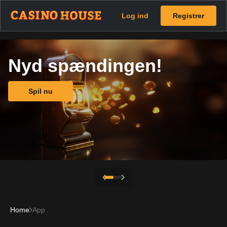
Log ind
Registrer
Nyd spændingen!
Spil nu
Home
App