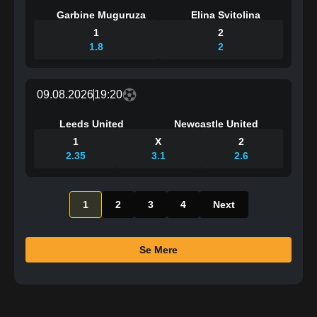
Garbine Muguruza
Elina Svitolina
1
2
1.8
2
09.08.2026
19:20
Leeds United
Newcastle United
1
X
2
2.35
3.1
2.6
1
2
3
4
Next
Se Mere