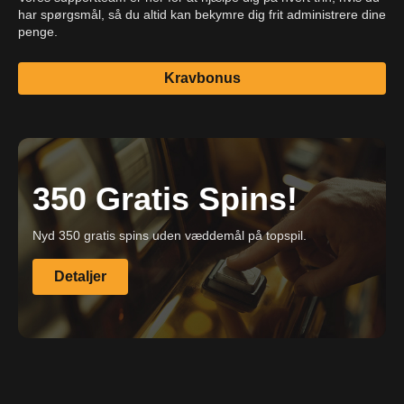
har spørgsmål, så du altid kan bekymre dig frit administrere dine
penge.
Kravbonus
350 Gratis Spins!
Nyd 350 gratis spins uden væddemål på topspil.
Detaljer