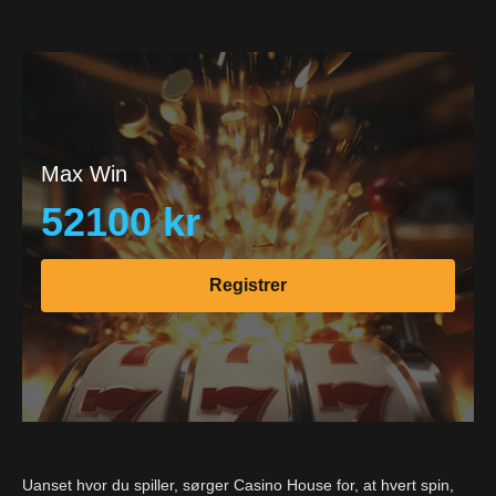
Max Win
52100 kr
Registrer
Uanset hvor du spiller, sørger Casino House for, at hvert spin,