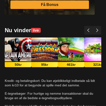
Få Bonus
Nu vinder
50kr
95kr
461kr
321kr
Kredit- og betalingskort: Du kan øjeblikkeligt indbetale så lidt
som kr10 for at begynde at spille med det samme.
E-tegnebøger: For hurtige og nemme transaktioner skal du
bruge en af de bedste e-tegnebogsudbydere.