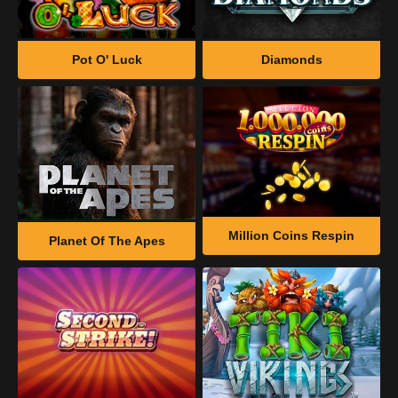
Orc Vs Elf
Diamonds
Million Coins Respin
Planet Of The Apes