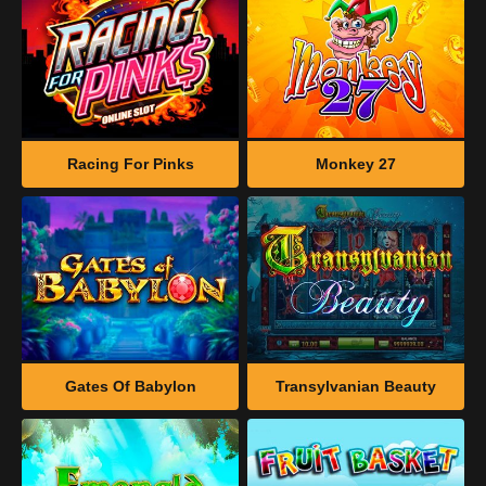
24/7 Kundesupport
Racing For Pinks
Monkey 27
Gates Of Babylon
Transylvanian Beauty