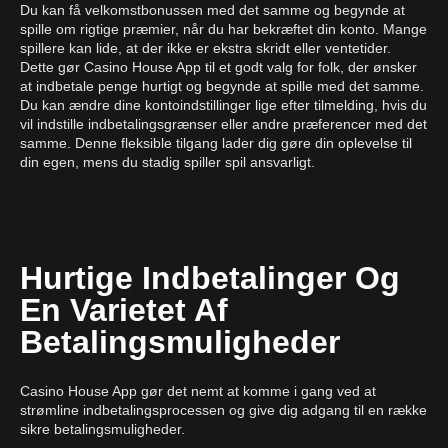
Du kan få velkomstbonussen med det samme og begynde at
spille om rigtige præmier, når du har bekræftet din konto. Mange
spillere kan lide, at der ikke er ekstra skridt eller ventetider.
Dette gør Casino House App til et godt valg for folk, der ønsker
at indbetale penge hurtigt og begynde at spille med det samme.
Du kan ændre dine kontoindstillinger lige efter tilmelding, hvis du
vil indstille indbetalingsgrænser eller andre præferencer med det
samme. Denne fleksible tilgang lader dig gøre din oplevelse til
din egen, mens du stadig spiller spil ansvarligt.
Hurtige Indbetalinger Og
En Varietet Af
Betalingsmuligheder
Casino House App gør det nemt at komme i gang ved at
strømline indbetalingsprocessen og give dig adgang til en række
sikre betalingsmuligheder.